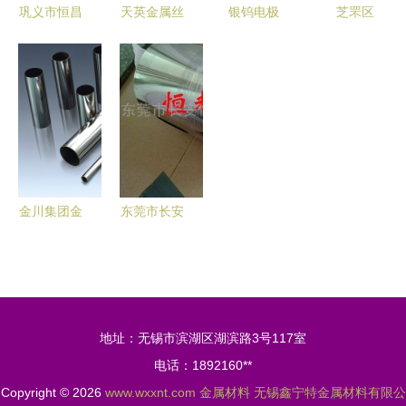
巩义市恒昌
天英金属丝
银钨电极
芝罘区
冶金建材设
网厂 专业
高硬度银钨
304H不锈
备厂金属材
钢丝格栅网
合金材料的
钢管现货供
料产品概览
与软基加固
优势与上海
应及市场分
解决方案
供应市场概
析
述
金川集团金
东莞市长安
属材料业务
恒辉金属材
领域 产品
料经销部
与服务概览
专业供应各
类优质金属
地址：无锡市滨湖区湖滨路3号117室
材料
电话：1892160**
Copyright © 2026
www.wxxnt.com
金属材料
无锡鑫宁特金属材料有限公