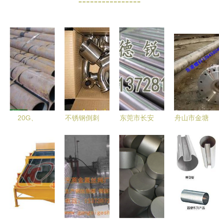
----------------
20G、
不锈钢倒刺
东莞市长安
舟山市金塘
15CrMoG、
接头 价
德锐金属材
东徽塑料机
16MnG、
格、厂家与
料经营部
械厂 优质
19MnG锅
选购指南
专注金属材
挤出机螺杆
炉钢的性能
料供应的专
机筒及金属
特点及应用
业服务商
材料供应
领域