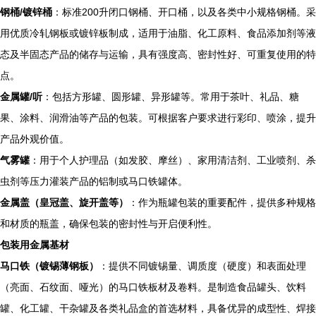
钢桶/镀锌桶
：标准200升闭口钢桶、开口桶，以及各类中小规格钢桶。采
用优质冷轧钢板或镀锌板制成，适用于油脂、化工原料、食品添加剂等液
态及半固态产品的储存与运输，具有强度高、密封性好、可重复使用的特
点。
金属罐/听
：包括方形罐、圆形罐、异形罐等。常用于茶叶、礼品、糖
果、涂料、润滑油等产品的包装。可根据客户要求进行彩印、喷涂，提升
产品外观价值。
气雾罐
：用于个人护理品（如发胶、摩丝）、家用清洁剂、工业喷剂、杀
虫剂等压力灌装产品的铝制或马口铁罐体。
金属盖（皇冠盖、旋开盖等）
：作为瓶罐包装的重要配件，提供多种规格
和材质的瓶盖，确保包装的密封性与开启便利性。
包装用金属基材
马口铁（镀锡薄钢板）
：提供不同镀锡量、调质度（硬度）和表面处理
（亮面、石纹面、哑光）的马口铁板材及卷料。是制造食品罐头、饮料
罐、化工罐、干杂罐及各类礼品盒的首选材料，具备优异的成型性、焊接