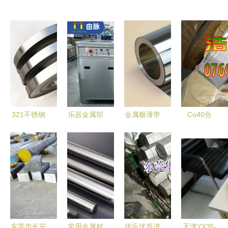
321不锈钢
乐器金属部
金属极薄带
Co40合
带 卓越性
件氧化层清
在锂离子电
金、
能赋能高端
洗指南 针
池中的应用
1Cr20Ni16Mo
制造
对不同金属
与研究进展
及
材料的专业
Co40NiCrMo
维护
合金特性与
应用概览，
兼论东莞市
东莞市长安
常用金属材
供应优质进
天津YX35-