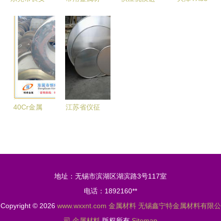
长安浩亨金
明瑞金属材
料的特性及
口弹簧钢
130-780彩
属材料行的
料经营部
用途
60Si2Mn
钢压型板
服务
专业供应L4
圆棒、钢
优质波纹墙
与L5合金工
丝、钢板一
面板与圆弧
具钢及各类
站式采购指
瓦的卓越之
金属材料
南
选
40Cr金属
江苏省仪征
材料 性能
市1060铝
特点与应用
板、花纹铝
领域解析
板、保温铝
皮及铝卷市
地址：无锡市滨湖区湖滨路3号117室
场价格分析
电话：1892160**
与应用指南
Copyright © 2026
www.wxxnt.com
金属材料
无锡鑫宁特金属材料有限公
司
金属材料
版权所有
Sitemap