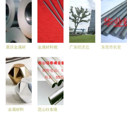
件 大小
与多元应用
SGCC+Z80
有限公司
头、三通、
解析
酒钢镀锌卷
其他不锈钢
法兰与异径
板一张起
材产品全览
管的特性与
售，满足小
应用
批量采购需
求
重庆金属材
金属材料概
广东经济总
东莞市长安
料批发市场
述 常见类
量将迈上14
华业金属材
概况 价
型与应用，
万亿元新台
料经营部
格、渠道与
以及市场价
阶 金属材
专业金属材
主要厂家指
格影响因素
料产业的机
料供应商，
南
遇与挑战
为您的项目
提供坚实后
盾
金属材料
昆山钰泰隆
产品设计中
金属材料
的基石与变
其他不锈钢